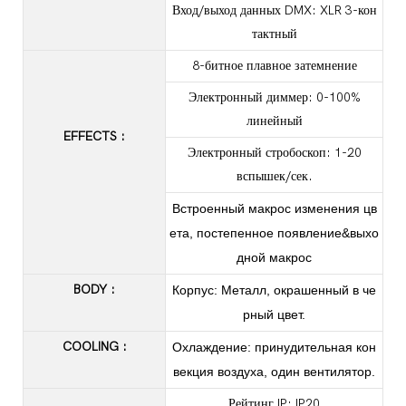
Вход/выход данных DMX: XLR 3-кон
тактный
8-битное плавное затемнение
Электронный диммер: 0-100%
линейный
EFFECTS
:
Электронный стробоскоп: 1-20
вспышек/сек.
Встроенный макрос изменения цв
ета, постепенное появление&выхо
дной макрос
BODY
:
Корпус: Металл, окрашенный в че
рный цвет.
COOLING
:
Охлаждение: принудительная кон
векция воздуха, один вентилятор.
Рейтинг IP: IP20