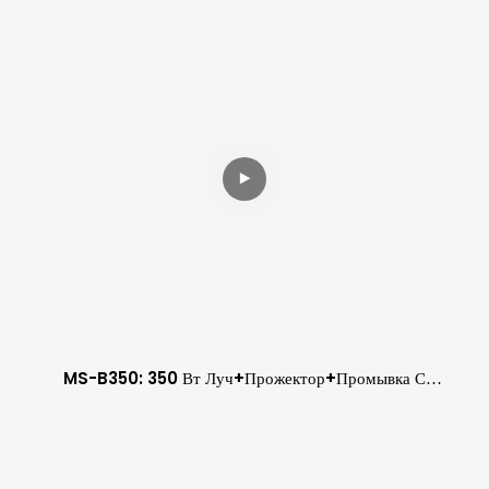
Подвижной Головкой, Зум
MS-B350: 350 Вт Луч+прожектор+промывка С
Подвижной Головкой