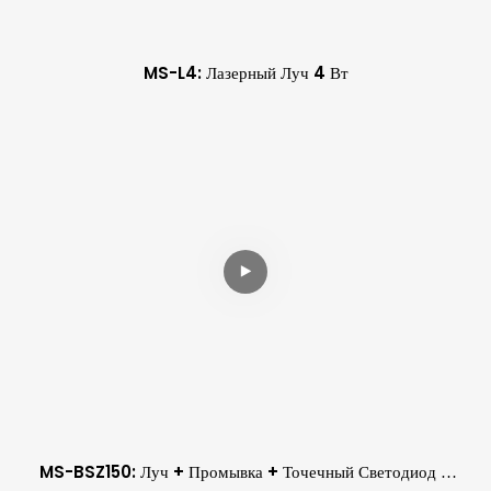
MS-L4: Лазерный Луч 4 Вт
MS-BSZ150: Луч + Промывка + Точечный Светодиод С