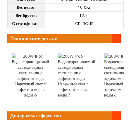
Вес нетто:
10.0Кг
Вес брутто:
12.кг
C
сертификат
:
CE, ROHS
Технические детали
Диаграмма эффектов