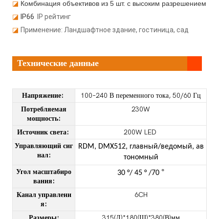
◪
Комбинация объективов из 5 шт. с высоким разрешением
◪
IP66
IP рейтинг
◪
Применение:
Ландшафтное здание, гостиница, сад
Технические данные
Напряжение:
100–240 В переменного тока, 50/60 Гц
Потребляемая
230W
мощность:
Источник света:
200W LED
Управляющий сиг
RDM,
DMX512, главный/ведомый, ав
нал:
тономный
Угол масштабиро
°
30
°/
45
°
/70
вания:
Канал управлени
6CH
я:
Размеры:
315(Д)*180(Ш)*380(В)мм