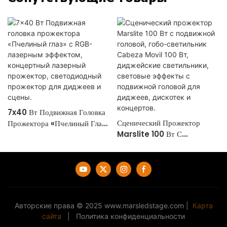
7x40 Вт Подвижная Головка
Сценический Прожектор
Прожектора «Пчелиный Глаз»
Marslite 100 Вт С
С RGB-Лазерным Эффектом,
Подвижной Головой, Гобо-
Концертный Лазерный
Светильник Cabeza Movil
Прожектор, Светодиодный
100 Вт, Диджейские
Прожектор Для Диджеев И
Светильники, Световые
Сцены.
Эффекты С Подвижной
Головой Для Диджеев,
Авторские права © 2025
www.marsledstage.com
|
Карта
Дискотек И Концертов.
сайта
|
Политика конфиденциальности