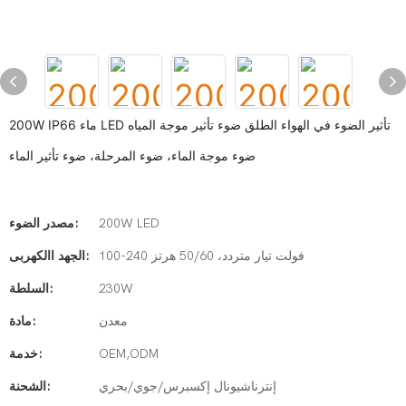
200W IP66 ماء LED تأثير الضوء في الهواء الطلق ضوء تأثير موجة المياه
ضوء موجة الماء، ضوء المرحلة، ضوء تأثير الماء
200W LED
مصدر الضوء:
100-240 فولت تيار متردد، 50/60 هرتز
الجهد االكهربى:
230W
السلطة:
معدن
مادة:
OEM,ODM
خدمة:
إنترناشيونال إكسبرس/جوي/بحري
الشحنة: