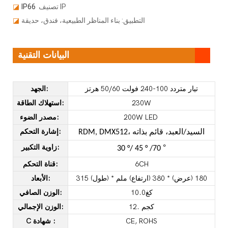
تصنيف IP
IP66
◪
التطبيق:
بناء المناظر الطبيعية، فندق، حديقة
◪
البيانات التقنية
تيار متردد 100-240 فولت 50/60 هرتز
الجهد:
230W
استهلاك الطاقة:
200W LED
مصدر الضوء:
إشارة التحكم:
DMX512، السيد/العبد، قائم بذاته
RDM,
زاوية التكبير:
°
30
°/
45
°
/70
6CH
قناة التحكم:
315 (طول) * 180 (عرض) * 380 (ارتفاع) ملم
الأبعاد:
كغ10.0
الوزن الصافي:
12. كجم
الوزن الإجمالي:
CE, ROHS
:
شهادة
C