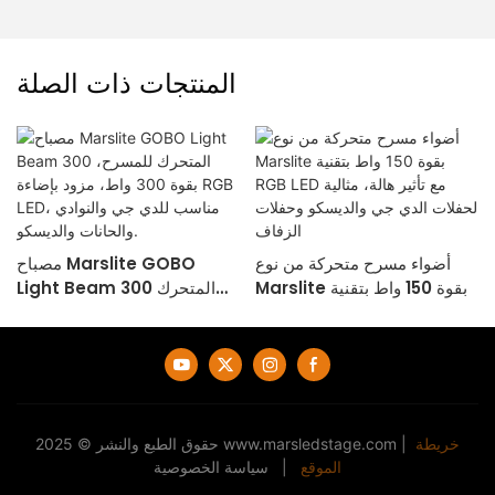
المنتجات ذات الصلة
س
أضواء مسرح متحركة من نوع
مصباح Marslite GOBO
Marslite بقوة 150 واط بتقنية
Light Beam 300 المتحرك
RGB LED مع تأثير هالة، مثالية
للمسرح، بقوة 300 واط، مزود
لحفلات الدي جي والديسكو
بإضاءة RGB LED، مناسب للدي
وحفلات الزفاف
جي والنوادي والحانات والديسكو.
خريطة
|
www.marsledstage.com
حقوق الطبع والنشر © 2025
الموقع
|
سياسة الخصوصية