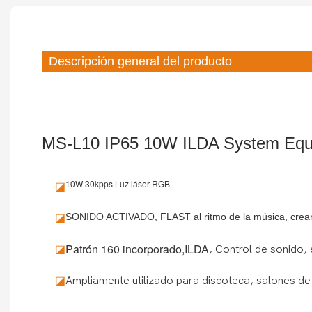
Descripción general del producto
MS-L10 IP65 10W ILDA System Equip
10W 30kpps
Luz láser RGB
◪
SONIDO ACTIVADO, FLAST al ritmo de la música, creando
◪
Patrón 160 incorporado,
ILDA
◪
,
Control de sonido,
◪
Ampliamente utilizado para discoteca, salones de b