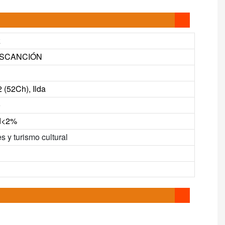
z
ESCANCIÓN
(52Ch), Ilda
o
ad<2%
s y turismo cultural