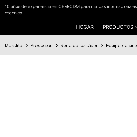
16 años de experiencia en OEM/ODM para marcas internacionales en
escénica
HOGAR
PRODUCTOS
Marslite
Productos
Serie de luz láser
Equipo de sis