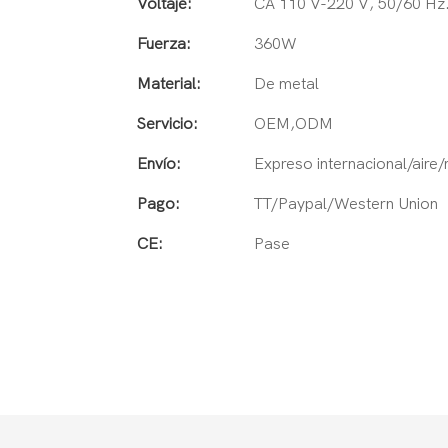
Voltaje:
CA 110 V-220 V, 50/60 Hz
Fuerza:
360W
Material:
De metal
Servicio:
OEM,ODM
Envío:
Expreso internacional/aire
Pago:
TT/Paypal/Western Union
CE:
Pase