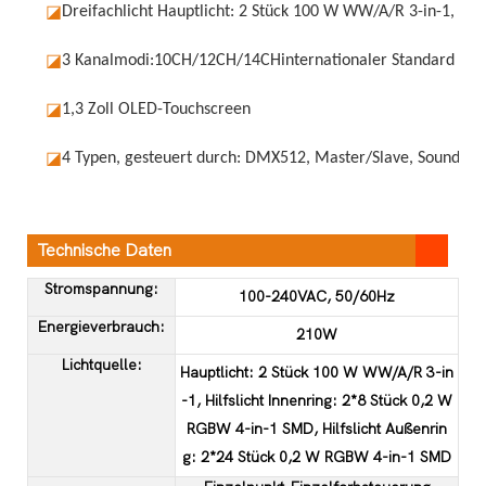
◪
Dreifachlicht Hauptlicht: 2 Stück 100 W WW/A/R 3-in-1, inn
◪
3 Kanalmodi:
10CH/12CH/14CH
internationaler Standard D
◪
1,3 Zoll OLED-Touchscreen
◪
4 Typen, gesteuert durch: DMX512, Master/Slave, Sound akt
Technische Daten
Stromspannung:
100-240VAC, 50/60Hz
Energieverbrauch:
210W
Lichtquelle:
Hauptlicht: 2 Stück 100 W WW/A/R 3-in
-1, Hilfslicht Innenring: 2*8 Stück 0,2 W
RGBW 4-in-1 SMD, Hilfslicht Außenrin
g: 2*24 Stück 0,2 W RGBW 4-in-1 SMD