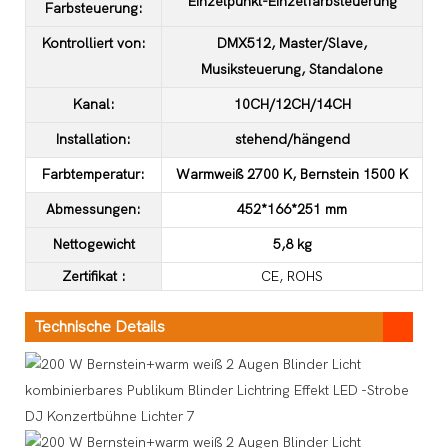
Einzelpunkt-Einzelfarbsteuerung
Farbsteuerung:
Kontrolliert von:
DMX512, Master/Slave,
Musiksteuerung, Standalone
Kanal:
10CH/12CH/14CH
Installation:
stehend/hängend
Farbtemperatur:
Warmweiß 2700 K, Bernstein 1500 K
Abmessungen:
452*166*251 mm
Nettogewicht
5,8 kg
Zertifikat
:
CE, ROHS
Technische Details