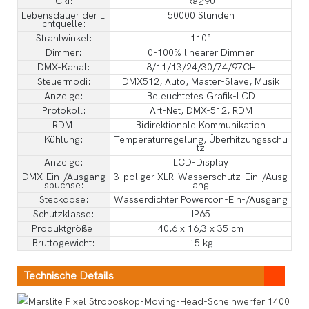
CRI:
Ra≥90
Lebensdauer der Li
50000 Stunden
chtquelle:
Strahlwinkel:
110°
Dimmer:
0-100% linearer Dimmer
DMX-Kanal:
8/11/13/24/30/74/97CH
Steuermodi:
DMX512, Auto, Master-Slave, Musik
Anzeige:
Beleuchtetes Grafik-LCD
Protokoll:
Art-Net, DMX-512, RDM
RDM:
Bidirektionale Kommunikation
Kühlung:
Temperaturregelung, Überhitzungsschu
tz
Anzeige:
LCD-Display
DMX-Ein-/Ausgang
3-poliger XLR-Wasserschutz-Ein-/Ausg
sbuchse:
ang
Steckdose:
Wasserdichter Powercon-Ein-/Ausgang
Schutzklasse:
IP65
Produktgröße:
40,6 x 16,3 x 35 cm
Bruttogewicht:
15 kg
Technische Details