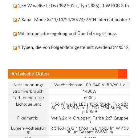
◪
1,56 W weiße LEDs (392 Stück, Typ 2835), 1 W RGB 3-in-1 LE
◪
7-Kanal-Modi: 8/11/13/24/30/74/97CH internationaler St
◪
Mit Temperaturregelung und Überhitzungsschutz.
◪
4 Typen, die von Folgendem gesteuert werden:
DMX512, Auto
Technische Daten
Netzspannung:
Wechselstrom 100–240 V, 50/60 Hz
Stromverbrauch:
1400W
Farbtemperatur:
6000k
Lichtquellen:
1,56 W weiße LEDs (392 Stück, Typ 283
5), 1 W RGB 3-in-1 LEDs (784 Stück, Ty
p 5050)
Pixelmatrix:
Weiß 2x14 Gruppen, Farbe 2x7 Gruppe
n
Lumen-Vollleistun
R 5480 lm G 11760 lm B 1560 lm W 450
g:
00 lm Gesamt 63880 lm