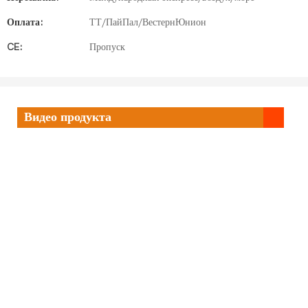
Оплата:
ТТ/ПайПал/ВестернЮнион
CE:
Пропуск
Видео продукта