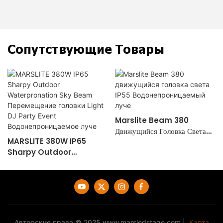
Сопутствующие Товары
Marslite Beam 380
Движущийся Головка Света
MARSLITE 380W IP65
IP55 Водонепроницаемый
Sharpy Outdoor
Луче
Waterpronation Sky
Beam Перемещение Головки
Light DJ Party Event
Водонепроницаемое Луче
Авторские права © 2025
www.marsledstage.com
|
Карта