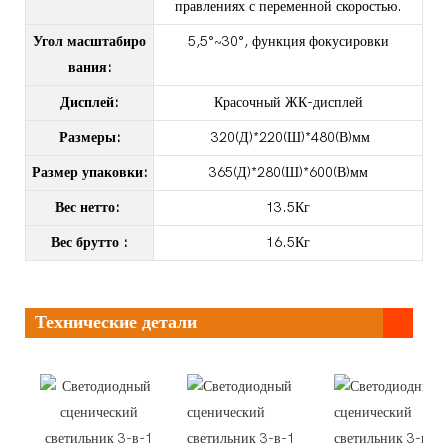
правлениях с переменной скоростью.
Угол масштабиро
5,5°~30°, функция фокусировки
вания:
Дисплей:
Красочный ЖК-дисплей
Размеры:
320(Д)*220(Ш)*480(В)мм
Размер упаковки:
365(Д)*280(Ш)*600(В)мм
Вес нетто:
13.5Кг
Вес брутто
:
16.5Кг
Технические детали