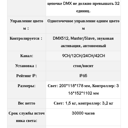
цепочке DMX не должно превышать 32
единиц.
Управление цвето
Одноточечное управление одним цвето
м：
м
Контролируется：
DMX512, Master/Slave, звуковая
активация, автономный
Канал:
9CH/12CH/24CH/42CH
Установка：
стоя/висит
Рейтинг IP:
IP65
Размеры:
Свет: 200*118*178 мм, Контроллер: 3
16*152*1102 мм
Вес нетто
Свет: 1,5 кг, контроллер: 3,2 кг
Срок службы источ
30000 часов
ника света: