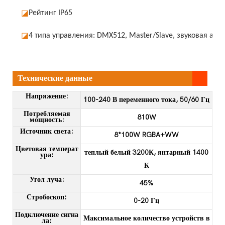
◪
Рейтинг IP65
◪
4 типа управления: DMX512, Master/Slave, звуковая ак
Технические данные
Напряжение:
100-240 В переменного тока, 50/60 Гц
Потребляемая
810W
мощность:
Источник света:
8*100W RGBA+WW
Цветовая температ
теплый белый 3200К, янтарный 1400
ура:
К
Угол луча:
45%
Стробоскоп:
0-20 Гц
Подключение сигна
Максимальное количество устройств в
ла: