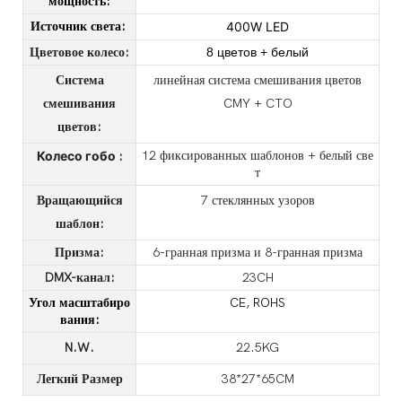
мощность:
Источник света:
400W LED
Цветовое колесо:
8 цветов + белый
Система
линейная система смешивания цветов
смешивания
CMY + CTO
цветов:
Колесо гобо
12 фиксированных шаблонов + белый све
:
т
Вращающийся
7 стеклянных узоров
шаблон:
Призма:
6-гранная призма и 8-гранная призма
DMX-канал:
23CH
Угол масштабиро
CE, ROHS
вания:
N.W.
22.5KG
Легкий Размер
38*27*65CM