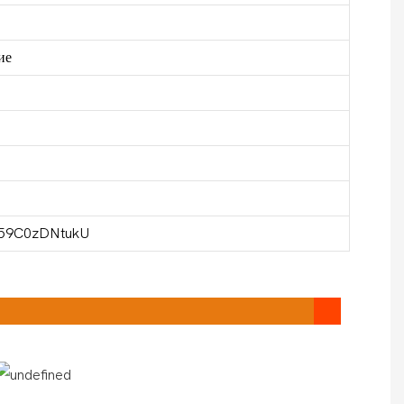
ие
=59C0zDNtukU