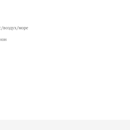
с/воздух/море
ион