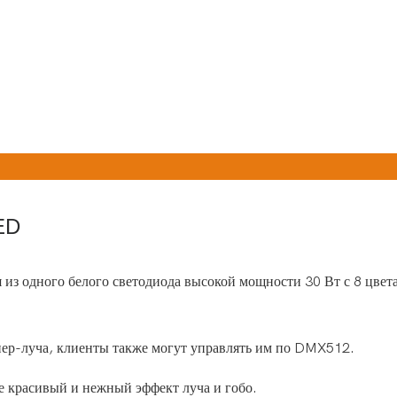
LED
я из одного белого светодиода высокой мощности 30 Вт с 8 цв
упер-луча, клиенты также могут управлять им по DMX512.
е красивый и нежный эффект луча и гобо.