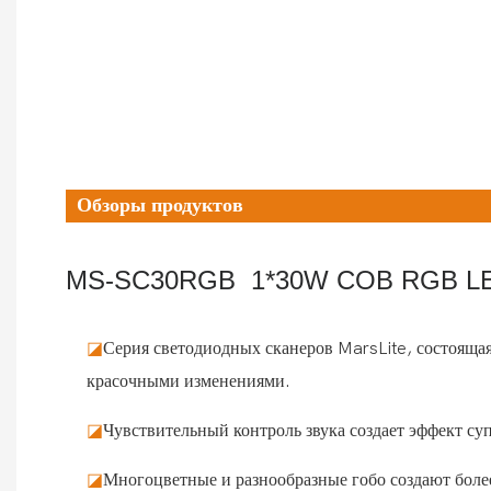
Обзоры продуктов
MS-SC30RGB 1*30W COB RGB 
◪
Серия светодиодных сканеров MarsLite, состояща
красочными изменениями.
◪
Чувствительный контроль звука создает эффект с
◪
Многоцветные и разнообразные гобо создают боле