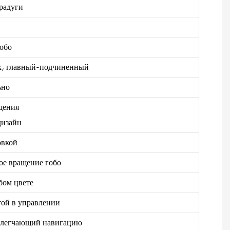
 радуги
гобо
к, главный-подчиненный
ьно
щения
дизайн
овкой
кое вращение гобо
бом цвете
той в управлении
облегчающий навигацию