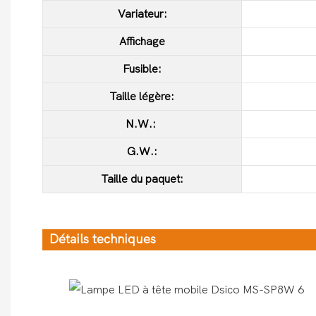
Variateur:
Affichage
Fusible:
Taille légère:
N.W.:
G.W.:
Taille du paquet:
Détails techniques