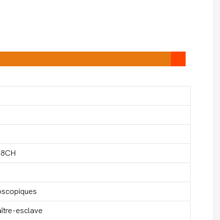
18CH
boscopiques
ître-esclave