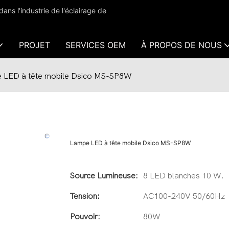
s l'industrie de l'éclairage de
PROJET
SERVICES OEM
À PROPOS DE NOUS
 LED à tête mobile Dsico MS-SP8W
Lampe LED à tête mobile Dsico MS-SP8W
Source Lumineuse:
8 LED blanches 10 W.
Tension:
AC100-240V 50/60Hz
Pouvoir:
80W