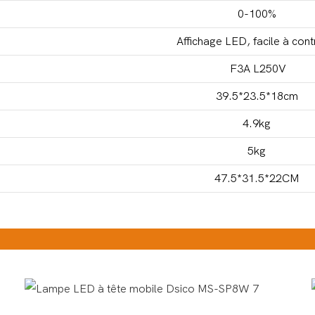
0-100%
Affichage LED, facile à cont
F3A L250V
39.5*23.5*18cm
4.9kg
5kg
47.5*31.5*22CM