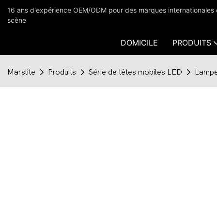
16 ans d'expérience OEM/ODM pour des marques internationales dan
scène
DOMICILE
PRODUITS
Marslite
Produits
Série de têtes mobiles LED
Lampe