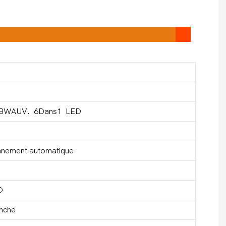
RGBWAUV. 6Dans1 LED
onnement automatique
D
anche