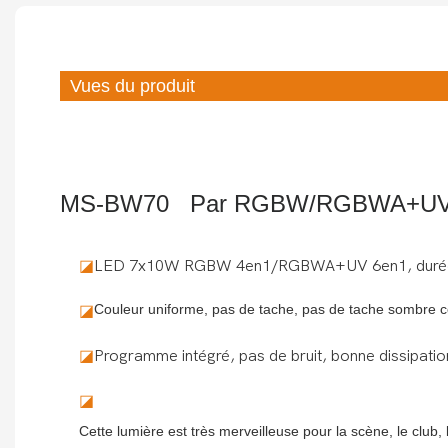
Vues du produit
MS-BW70 Par RGBW/RGBWA+UV 
◪
LED 7x10W RGBW 4en1/RGBWA+UV 6en1, durée
Couleur uniforme, pas de tache, pas de tache sombre co
◪
◪
Programme intégré, pas de bruit, bonne dissipatio
◪