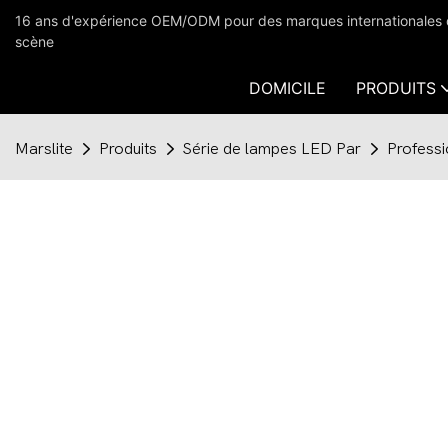
16 ans d'expérience OEM/ODM pour des marques internationales dan
scène
DOMICILE
PRODUITS
Marslite
Produits
Série de lampes LED Par
Profess