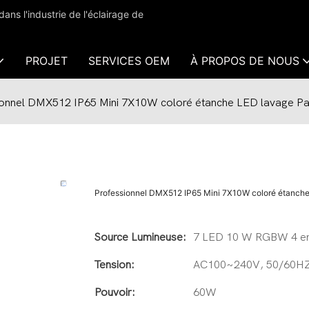
s l'industrie de l'éclairage de
PROJET
SERVICES OEM
À PROPOS DE NOUS
ionnel DMX512 IP65 Mini 7X10W coloré étanche LED lavage P
Professionnel DMX512 IP65 Mini 7X10W coloré étanch
Source Lumineuse:
7 LED 10 W RGBW 4 en
Tension:
AC100~240V, 50/60H
Pouvoir:
60W