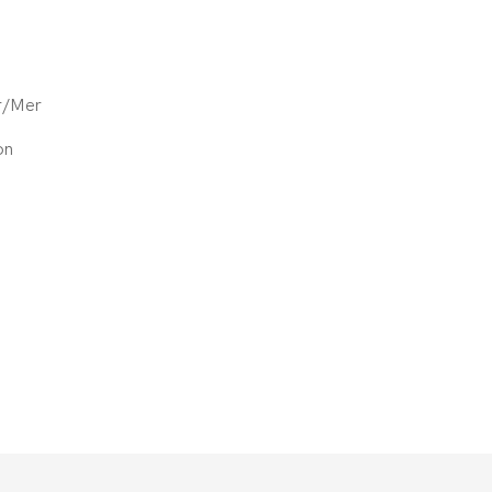
ir/Mer
on