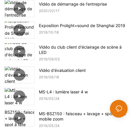
Vidéo de démarrage de l'entreprise
2020
02
17
Exposition Prolight+sound de Shanghai 2019
2019
10
18
Vidéo du club client d'éclairage de scène à
LED
2019
09
03
Vidéo d'évaluation client
2019
06
18
MS-L4 : lumière laser 4 w
2019
05
24
MS-BSZ150 : faisceau + lavage + spot à tête
mobile zoom
2019
05
24