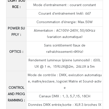
LIGHT SOU
Mode d'entraînement : courant constant
RCE
:
Courant d'entraînement (mA): 667
Consommation d'énergie: Max.50W
POWER SU
Alimentation : AC100V-240V, 50/60Hzz
PPLY
:
(variation automatique)
Sans scintillement (taux de
OPTICS
:
rafraîchissement>4KHz)
Rendement lumineux (pleine luminosité) : 630L
UX @ 1 m, 159LUX@2m, 26LUX à 5m
Mode de contrôle : DMX, exécution automatiqu
e, maître/esclave, logiciel Matrix et Sound-activ
CONTROL
e
AND PROG
Canaux DMX : 1, 3, 5,7,15, 18CH
RAMMING
:
Données DMX entrée/sortie : XLR 3 broches (X