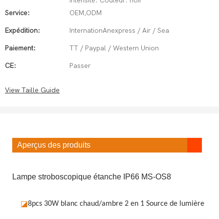
intensité. Couleur: noir
Service:
OEM,ODM
Expédition:
InternationAnexpress / Air / Sea
Paiement:
TT / Paypal / Western Union
CE:
Passer
View Taille Guide
Aperçus des produits
Lampe stroboscopique étanche IP66 MS-OS8
◪
8pcs 30W blanc chaud/ambre 2 en 1
Source de lumière