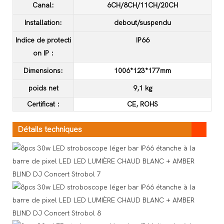
Canal:
6CH/8CH/11CH/20CH
Installation:
debout/suspendu
Indice de protecti
IP66
on IP :
Dimensions:
1006*123*177mm
poids net
9,1 kg
Certificat
:
CE, ROHS
Détails techniques