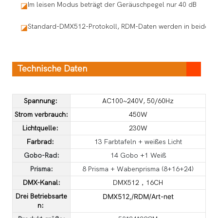
Im leisen Modus beträgt der Geräuschpegel nur 40 dB
◪
Standard-DMX512-Protokoll, RDM-Daten werden in beide Rich
◪
Technische Daten
Spannung:
AC100~240V, 50/60Hz
Strom verbrauch:
450W
Lichtquelle:
230W
Farbrad:
13 Farbtafeln + weißes Licht
Gobo-Rad:
14 Gobo +1 Weiß
Prisma:
8 Prisma + Wabenprisma (8+16+24)
DMX-Kanal:
DMX512，16CH
Drei Betriebsarte
DMX512,/RDM/Art-net
n: