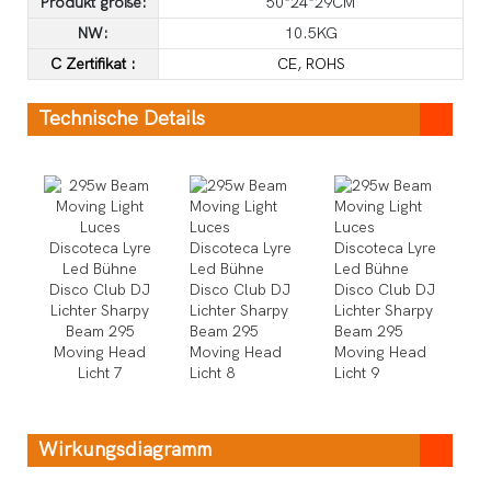
Produkt größe:
50*24*29CM
NW:
10.5KG
C
Zertifikat
:
CE, ROHS
Technische Details
Wirkungsdiagramm