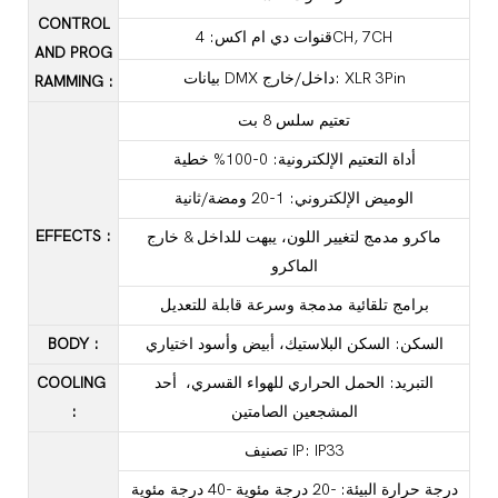
CONTROL
قنوات دي ام اكس: 4CH, 7CH
AND PROG
بيانات DMX داخل/خارج: XLR 3Pin
RAMMING
:
تعتيم سلس 8 بت
أداة التعتيم الإلكترونية: 0-100% خطية
الوميض الإلكتروني: 1-20 ومضة/ثانية
EFFECTS
:
ماكرو مدمج لتغيير اللون، يبهت للداخل & خارج
الماكرو
برامج تلقائية مدمجة وسرعة قابلة للتعديل
السكن: السكن البلاستيك، أبيض وأسود اختياري
:
BODY
التبريد: الحمل الحراري للهواء القسري، أحد
COOLING
المشجعين الصامتين
:
تصنيف IP: IP33
درجة حرارة البيئة: -20 درجة مئوية -40 درجة مئوية