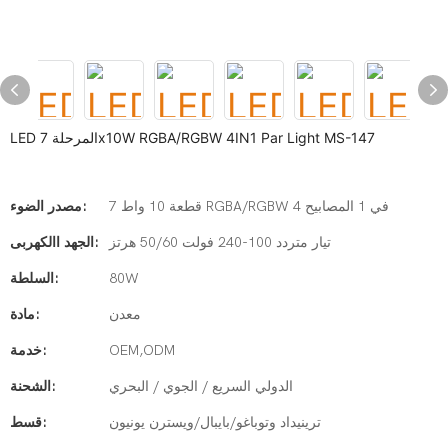
LED المرحلة 7x10W RGBA/RGBW 4IN1 Par Light MS-147
7 قطعة 10 واط RGBA/RGBW 4 في 1 المصابيح
مصدر الضوء:
تيار متردد 100-240 فولت 50/60 هرتز
الجهد االكهربى:
80W
السلطة:
معدن
مادة:
OEM,ODM
خدمة:
الدولي السريع / الجوي / البحري
الشحنة:
ترينيداد وتوباغو/بايبال/ويسترن يونيون
قسط: