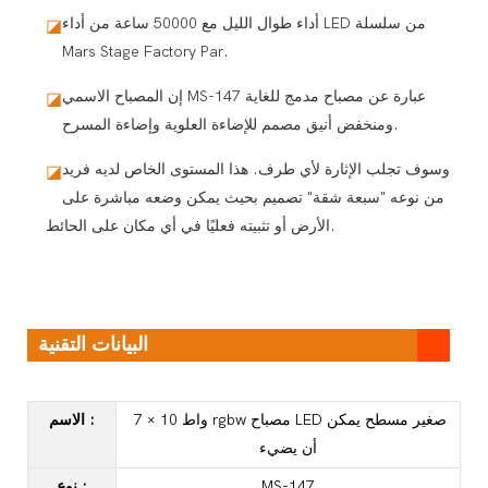
أداء طوال الليل مع 50000 ساعة من أداء LED من سلسلة
◪
Mars Stage Factory Par.
إن المصباح الاسمي MS-147 عبارة عن مصباح مدمج للغاية
◪
ومنخفض أنيق مصمم للإضاءة العلوية وإضاءة المسرح.
وسوف تجلب الإثارة لأي طرف. هذا المستوى الخاص لديه فريد
◪
من نوعه "سبعة شقة" تصميم بحيث يمكن وضعه مباشرة على
الأرض أو تثبيته فعليًا في أي مكان على الحائط.
البيانات التقنية
7 × 10 واط rgbw مصباح LED صغير مسطح يمكن
:
الاسم
أن يضيء
MS-147
:
نوع