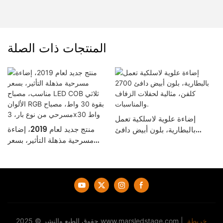
المنتجات ذات الصلة
إضاءة علوية لاسلكية تعمل
منتج جديد لعام 2019، إضاءة
بالبطارية، بلون أبيض دافئ
مسرحية مذهلة التأثير، بسعر
2700 كلفن، مثالية لحفلات
مناسب، مصباح LED COB ثلاثي
الزفاف والمناسبات.
الألوان RGB بقوة 30 واط،
مصباح مسرحي من نوع بار،
3x30 واط
خريطة
|
www.marsledstage.com
حقوق الطبع والنشر © 2025