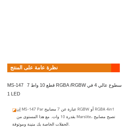
نظرة عامة على المنتج
MS-147 7 قطع 10 واط RGBA /RGBW سطوع عالي 4 في
1 LED
إن MS-147 Par عبارة عن 7 مصابيح RGBW أو RGBA 4in1
◪
بقدرة 10 وات. مع هذا المستوى من Marslite، تصبح مصابيح
الحفلات الخاصة بك متينة وموثوقة.