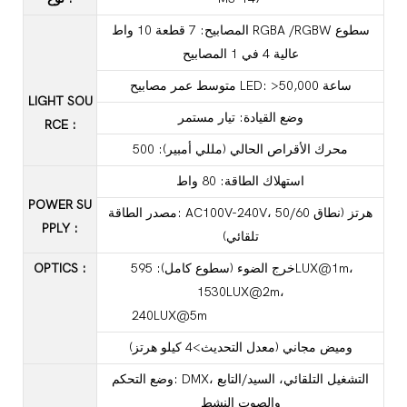
المصابيح: 7 قطعة 10 واط RGBA /RGBW سطوع
عالية 4 في 1 المصابيح
متوسط ​​عمر مصابيح LED: >50,000 ساعة
LIGHT SOU
وضع القيادة: تيار مستمر
RCE
:
محرك الأقراص الحالي (مللي أمبير): 500
استهلاك الطاقة: 80 واط
POWER SU
مصدر الطاقة: AC100V-240V، 50/60 هرتز (نطاق
PPLY
:
تلقائي)
خرج الضوء (سطوع كامل): 595LUX@1m،
:
OPTICS
1530LUX@2m،
240LUX@5m
وميض مجاني (معدل التحديث>4 كيلو هرتز)
وضع التحكم: DMX، التشغيل التلقائي، السيد/التابع
والصوت النشط