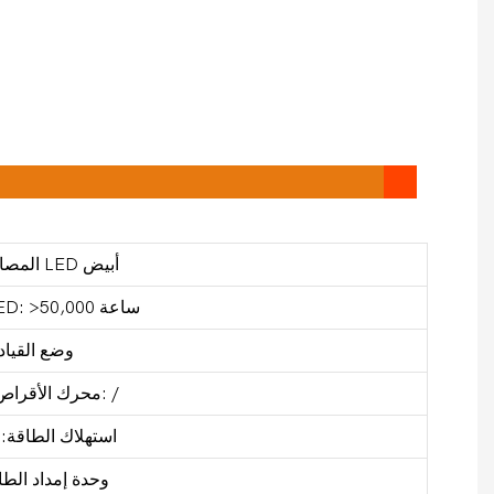
المصابيح: 1 قطعة 80 واط LED أبيض
متوسط ​​عمر مصابيح LED: >50,000 ساعة
وضع القياد
محرك الأقراص الحالي (مللي أمبير): /
استهلاك الطاقة: بحد
وحدة إمداد الطاق