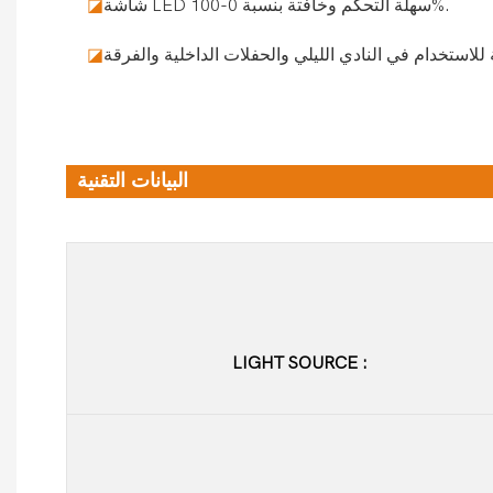
شاشة LED سهلة التحكم وخافتة بنسبة 0-100%.
◪
◪
البيانات التقنية
LIGHT SOURCE
: