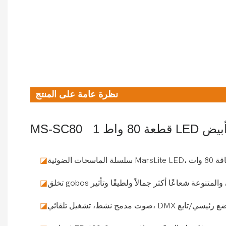
نظرة عامة على المنتج
MS-SC80 قطعة 80 واط LED أبيض
◪
◪
◪