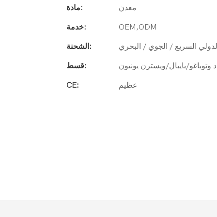
معدن
مادة:
OEM,ODM
خدمة:
لدولي السريع / الجوي / البحري
الشحنة:
اد وتوباغو/بايبال/ويسترن يونيون
قسط:
عظيم
CE: