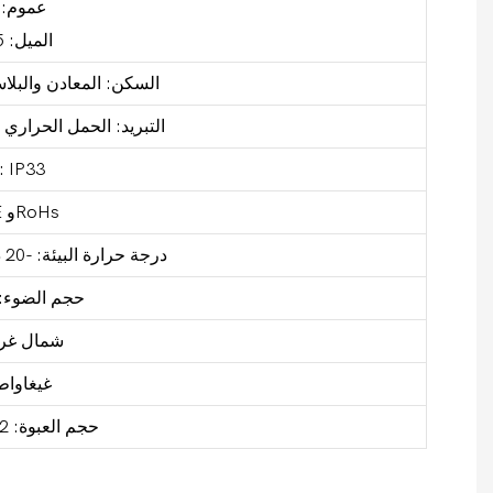
عموم: 180 درجة
الميل: 85 درجة
السكن: المعادن والبلا
التبريد: الحمل الحرار
تصنيف IP33
الشهادة: CE وRoHs
درجة حرارة البيئة: -20 درجة مئوية -40 درجة مئوية
حجم الضوء: 24*44*16 س
شمال غرب: .1
غيغاواط: 5.3
حجم العبوة: 52*25*24 سنتيمتر