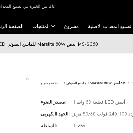
صنيع المعدات الأصلية
مشروع
المنتجات
الصفحة الرئ
ضوء مسرح LED للماسح الضوئي Marslite 80W أبيض MS-SC80
لماسح الضوئي Marslite 80W أبيض MS-SC80
1 قطعة 80 واط LED أبيض
مصدر الضوء:
50/60 هرتز
الجهد االكهربى:
118W
السلطة: