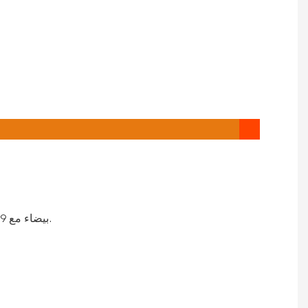
سلسلة الماسحات الضوئية MarsLite LED، تتكون من قطعة واحدة عالية الطاقة 80 وات LED بيضاء مع 9 ألوان و9 تأثيرات ملونة متنوعة.