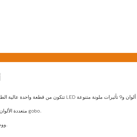
 1
تخلق gobos متعددة الألوان والمتنوعة شعاعًا أكثر جمالاً ولطيفًا وتأثير gobo.
صوت مدمج نشط، تشغيل تلقائي، DMX ووضع رئيسي/تابع.