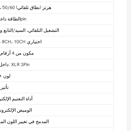
مصدر الطاقة: AC100V-240V، 50/60 هرتز (نطاق تلقائي)
الطاقة داخل/خارج: مقبس 3pin
وضع التحكم: DMX، التشغيل التلقائي، السيد/
قنوات دي ام اكس: 1CH، 8CH، 10CH اختياري
الإعداد والعنونة: LED مكون من 4 أرقام
بيانات DMX داخل/خارج: XLR 3Pin
9 لون 
تأثير
أداة التعتيم الإلكترونية: 0-
الوميض الإلكتروني: 1-20 ومضة/
المدمج في تغيير اللون الم