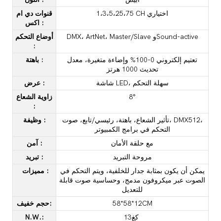
1،3،5،25،75 CH اختياري
قنوات دي ام
:
اكس
DMX، ArtNet، Master/Slave وSound-active
أوضاع التحكم
:
تعتيم إلكتروني 0-100% وإضاءة متغيرة، معدل
:
باهتة
تحديث 1000 هرتز
شاشة LED، سهلة التحكم
:
عرض
8°
زاوية الشعاع
:
تأثير الشعاع، باهتة، رئيسي/تابع، صوت، DMX512،
:
وظيفة
التحكم في برامج الكمبيوتر
مع حلقة الأمان
:
آمن
مروحة التبريد
:
تبريد
يمكن أن يكون بمثابة جدار للخلفية، ويتم التحكم في
:
مميزات
الصوت عبر ميكروفون مدمج، وحساسية صوت قابلة
للتعديل
58*58*12CM
حجم خفيف:
كغ13
N.W.: