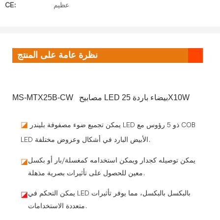
عظيم
CE:
نظرة عامة على المنتج
MS-MTX25B-CW مصابيح LED بيضاء باردة 25X10W
◪
يمكن تجميع ضوء مصفوفة بليندر LED ذو 5 رؤوس مع COB
LED الأبيض البارد في أشكال وعروض مختلفة.
يمكن توصيله كجدار ويمكن استخدامه كمغسلة/بار أو بكسل
◪
معين للحصول على تأثيرات بصرية مذهلة.
يمكن التحكم في LED بالبكسل بالبكسل، مما يوفر تأثيرات
◪
متعددة الاستخدامات.