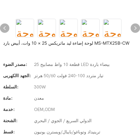
لوحة إضاءة ليد ماتريكس 25 × 10 وات، أبيض بارد MS-MTX25B-CW
25 قطعة 10 واط مصابيح LED بيضاء باردة
مصدر الضوء:
تيار متردد 100-240 فولت 50/60 هرتز
الجهد االكهربى:
300W
السلطة:
معدن
مادة:
OEM,ODM
خدمة:
الدولي السريع / الجوي / البحري
الشحنة:
ترينيداد وتوباغو/بايبال/ويسترن يونيون
قسط: