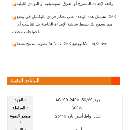
رائعة لإضاءة المسرح أو الفرق الموسيقية أو النوادي الليلية.
◪
تشتمل هذه الوحدة على تحكم فردي بالبكسل في وضع DMX
◪
مما يسمح لك بضبط شاشة الإضاءة الخاصة بك لتناسب أي
احتياجات محددة.
صوت مدمج نشط، ArtNet، DMX ووضع Master/Slave.
◪
البيانات التقنية
AC100-240V هرتز50/60
:
الجهد
300W
:
السلطة
25*10 واط أبيض بارد LED
مصدر الضوء
:
أبيض
:
اللون