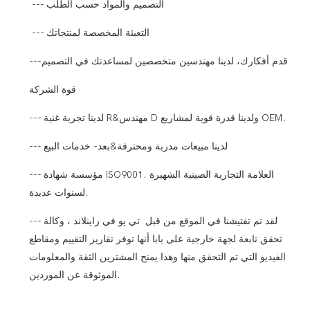
--- التصميم والمواد حسب الطلب
--- التعبئة المخصصة لمنتجاتك
---قدم أفكارك، لدينا مهندسين متخصصين لمساعدتك في التصميم
قوة الشركة
--- لدينا تجربة غنية R&مهندس D ولدينا قدرة قوية لمشاريع OEM.
--- لدينا مبيعات مدربة ومحترفة&بعد- خدمات البيع
--- مؤسسة شهادة ISO9001. العلامة التجارية الصينية الشهيرة
لسنوات عديدة.
--- لقد تم تفتيشنا في الموقع من قبل تي يو في راينلاند ، وكالة
تحقق تابعة لجهة خارجية على بابا أنها توفر تقارير التقييم ومقاطع
الفيديو التي تم التحقق منها وهذا يمنح المشترين الثقة والمعلومات
الموثوقة عن الموردين.