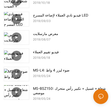
2019
10
18
فيديو نادي العملاء لإضاءة المسرح LED
2019
09
03
معرض مارسلايت
2019
08
07
فيديو تقييم العملاء
2019
06
18
MS-L4: ضوء ليزر 4 واط
2019
05
24
MS-BSZ150: شعاع + غسيل + تكبير رأس متحرك
موضعي
2019
05
24